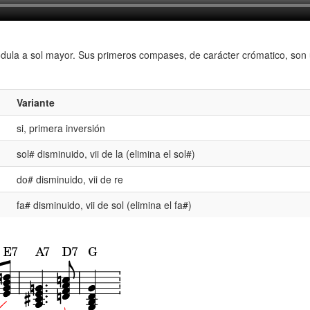
la a sol mayor. Sus primeros compases, de carácter crómatico, son una
Variante
si, primera inversión
sol# disminuido, vii de la (elimina el sol#)
do# disminuido, vii de re
fa# disminuido, vii de sol (elimina el fa#)