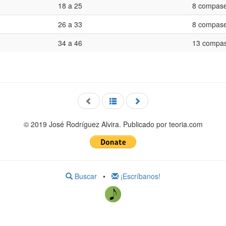
18 a 25
8 compas
26 a 33
8 compas
34 a 46
13 compa
© 2019 José Rodríguez Alvira. Publicado por teoria.com
Buscar
•
¡Escríbanos!