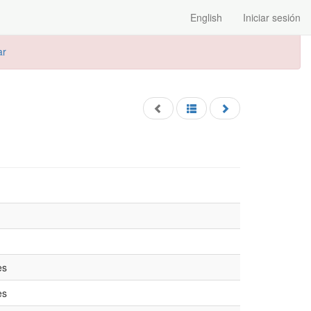
English
Iniciar sesión
ar
es
es