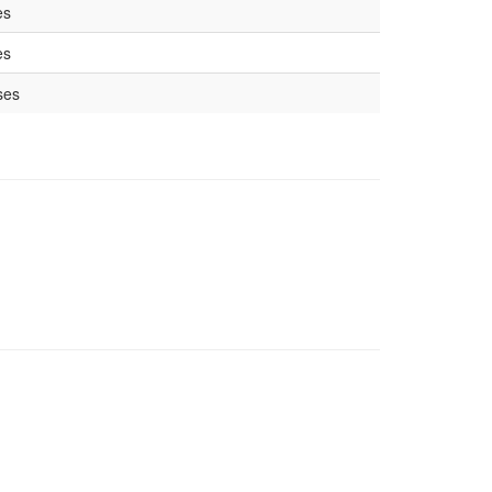
es
es
ses