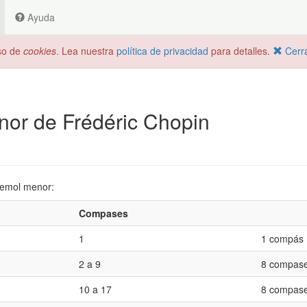
Ayuda
uso de
cookies
. Lea nuestra
política de privacidad
para detalles.
Cerr
enor de Frédéric Chopin
 bemol menor:
Compases
1
1 compás
2 a 9
8 compas
10 a 17
8 compas